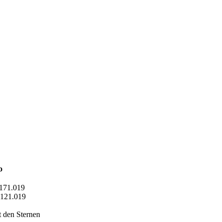
o
 171.019
 121.019
t den Sternen