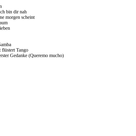
n
ch bin dir nah
ne morgen scheint
raum
lieben
 Samba
 flüstert Tango
 erster Gedanke (Queremo mucho)